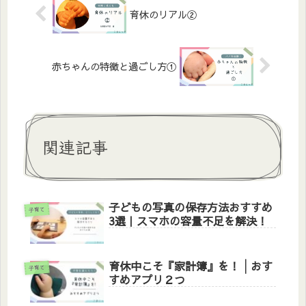
育休のリアル②
赤ちゃんの特徴と過ごし方①
関連記事
子どもの写真の保存方法おすすめ
子育て
3選｜スマホの容量不足を解決！
育休中こそ『家計簿』を！│おす
子育て
すめアプリ２つ