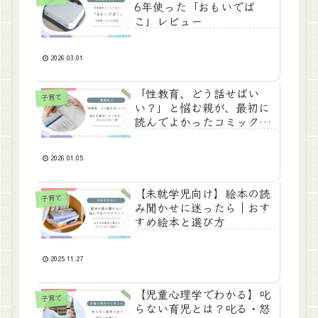
6年使った「おもいでば
こ」レビュー
2026.03.01
「性教育、どう話せばい
子育て
い？」と悩む親が、最初に
読んでよかったコミックエ
ッセイ
2026.01.05
【未就学児向け】絵本の読
子育て
み聞かせに迷ったら｜おす
すめ絵本と選び方
2025.11.27
【児童心理学でわかる】叱
子育て
らない育児とは？叱る・怒